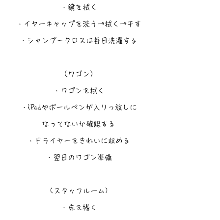
・鏡を拭く
・イヤーキャップを洗う→拭く→干す
・シャンプークロスは毎日洗濯する
（ワゴン）
・ワゴンを拭く
・iPadやボールペンが入りっ放しに
なってないか確認する
・ドライヤーをきれいに収める
・翌日のワゴン準備
(スタッフルーム)
・床を掃く