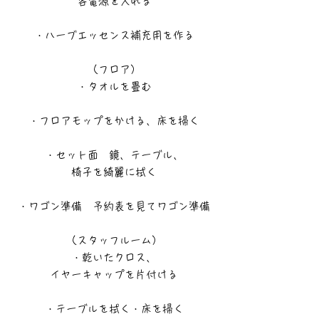
各電源を入れる
・ハーブエッセンス補充用を作る
（フロア）
・タオルを畳む
・フロアモップをかける、床を掃く
・セット面 鏡、テーブル、
椅子を綺麗に拭く
・ワゴン準備 予約表を見てワゴン準備
（スタッフルーム）
・乾いたクロス、
イヤーキャップを片付ける
・テーブルを拭く・床を掃く