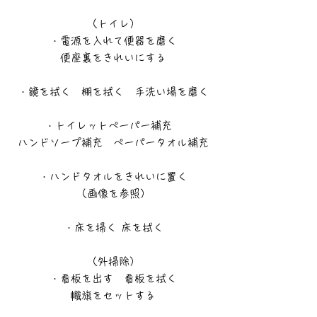
（トイレ）
・電源を入れて便器を磨く
便座裏をきれいにする
・鏡を拭く 棚を拭く 手洗い場を磨く
・トイレットペーパー補充
ハンドソープ補充 ペーパータオル補充
・ハンドタオルをきれいに置く
（画像を参照）
・床を掃く 床を拭く
（外掃除）
・看板を出す 看板を拭く
幟旗をセットする