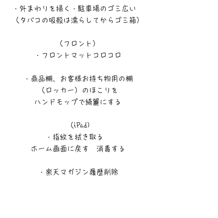
・外まわりを掃く・駐車場のゴミ広い
（タバコの吸殻は濡らしてからゴミ箱）
（フロント）
・フロントマットコロコロ
・商品棚、お客様お持ち物用の棚
（ロッカー）のほこりを
ハンドモップで綺麗にする
（iPad)
・指紋を拭き取る
ホーム画面に戻す 消毒する
・楽天マガジン履歴削除